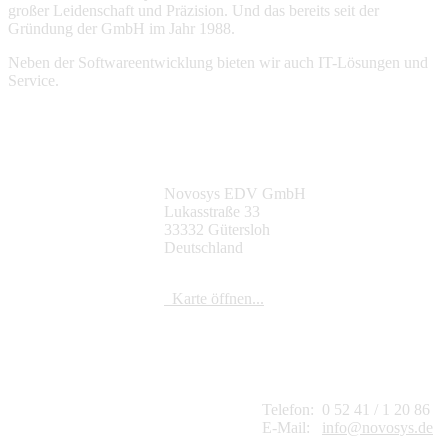
großer Leidenschaft und Präzision. Und das bereits seit der
Gründung der GmbH im Jahr 1988.
Neben der Softwareentwicklung bieten wir auch IT-Lösungen und
Service.
So finden Sie uns
Novosys EDV GmbH
Lukasstraße 33
33332 Gütersloh
Deutschland
Karte öffnen...
Kontakt
Telefon:
0 52 41 / 1 20 86
E-Mail:
info@novosys.de