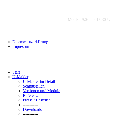
Geschäftszeiten
Mo.-Fr. 9:00 bis 17:30 Uhr
Datenschutzerklärung
Impressum
Start
U-Makler
U-Makler im Detail
Schnittstellen
Versionen und Module
Referenzen
Preise / Bestellen
------------
Downloads
------------