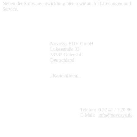
Neben der Softwareentwicklung bieten wir auch IT-Lösungen und
Service.
So finden Sie uns
Novosys EDV GmbH
Lukasstraße 33
33332 Gütersloh
Deutschland
Karte öffnen...
Kontakt
Telefon:
0 52 41 / 1 20 86
E-Mail:
info@novosys.de
Geschäftszeiten